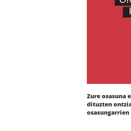
Zure osasuna e
dituzten ontzi
osasungarrien 