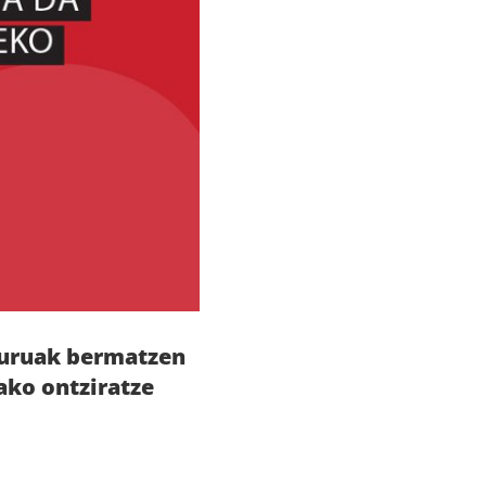
guruak bermatzen
ako ontziratze