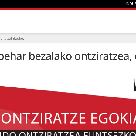
INDU
suna zaintzeko.
behar bezalako ontziratzea,