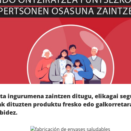
ta ingurumena zaintzen ditugu, elikagai se
ak dituzten produktu fresko edo galkorretar
bidez.