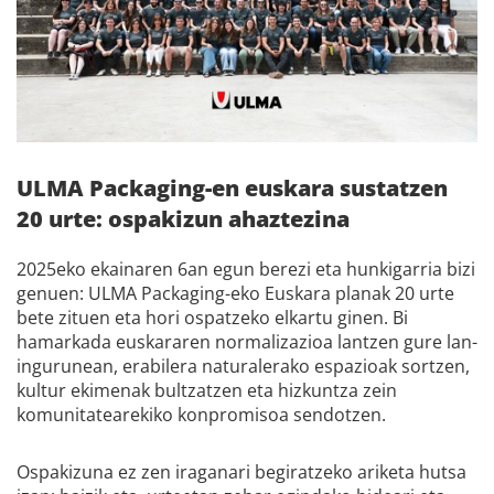
ULMA Packaging-en euskara sustatzen
20 urte: ospakizun ahaztezina
2025eko ekainaren 6an egun berezi eta hunkigarria bizi
genuen: ULMA Packaging-eko Euskara planak 20 urte
bete zituen eta hori ospatzeko elkartu ginen. Bi
hamarkada euskararen normalizazioa lantzen gure lan-
ingurunean, erabilera naturalerako espazioak sortzen,
kultur ekimenak bultzatzen eta hizkuntza zein
komunitatearekiko konpromisoa sendotzen.
Ospakizuna ez zen iraganari begiratzeko ariketa hutsa