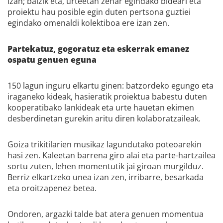
izan; baizik eta, urteetan zehar egindako bideari eta
proiektu hau posible egin duten pertsona guztiei
egindako omenaldi kolektiboa ere izan zen.
Partekatuz, gogoratuz eta eskerrak emanez
ospatu genuen eguna
150 lagun inguru elkartu ginen: batzordeko egungo eta
iraganeko kideak, hasieratik proiektua babestu duten
kooperatibako lankideak eta urte hauetan ekimen
desberdinetan gurekin aritu diren kolaboratzaileak.
Goiza trikitilarien musikaz lagundutako poteoarekin
hasi zen. Kaleetan barrena giro alai eta parte-hartzailea
sortu zuten, lehen momentutik jai giroan murgilduz.
Berriz elkartzeko unea izan zen, irribarre, besarkada
eta oroitzapenez betea.
Ondoren, argazki talde bat atera genuen momentua