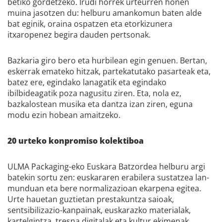
betiko gordetzeko. Irudi horrek urteurren honen
muina jasotzen du: helburu amankomun baten alde
bat eginik, oraina ospatzen eta etorkizunera
itxaropenez begira dauden pertsonak.
Bazkaria giro bero eta hurbilean egin genuen. Bertan,
eskerrak emateko hitzak, partekatutako pasarteak eta,
batez ere, egindako lanagatik eta egindako
ibilbideagatik poza nagusitu ziren. Eta, nola ez,
bazkalostean musika eta dantza izan ziren, eguna
modu ezin hobean amaitzeko.
20 urteko konpromiso kolektiboa
ULMA Packaging-eko Euskara Batzordea helburu argi
batekin sortu zen: euskararen erabilera sustatzea lan-
munduan eta bere normalizazioan ekarpena egitea.
Urte hauetan guztietan prestakuntza saioak,
sentsibilizazio-kanpainak, euskarazko materialak,
kartelgintza, tresna digitalak eta kultur ekimenak