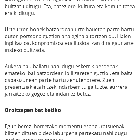
bultzatu ditugu. Eta, batez ere, kultura eta komunitatea
eraiki ditugu.
Urteurren honek batzordean urte hauetan parte hartu
duten pertsona guztien ahalegina aitortzen du. Haien
inplikazioa, konpromisoa eta ilusioa izan dira gaur arte
iristeko bultzada.
Aukera hau baliatu nahi dugu eskerrik beroenak
emateko: bai batzordean ibili zareten guztioi, eta baita
ospakizunean parte hartu zenutenoi ere. Zuen
presentziak eta hitzek indarberritu gaituzte, aurrera
jarraitzeko gogoz eta indarrez betez.
Oroitzapen bat betiko
Egun berezi horretako momentu esanguratsuenak
biltzen dituen bideo laburpena partekatu nahi dugu
zuekin, oroigarri modura.