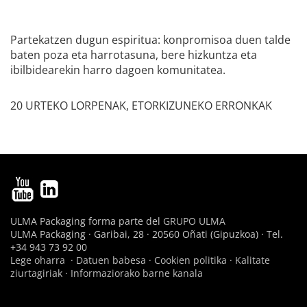
Partekatzen dugun espiritua: konpromisoa duen talde
baten poza eta harrotasuna, bere hizkuntza eta
ibilbidearekin harro dagoen komunitatea.
20 URTEKO LORPENAK, ETORKIZUNEKO ERRONKAK
ULMA Packaging forma parte del
GRUPO ULMA
ULMA Packaging · Garibai, 28 · 20560 Oñati (Gipuzkoa) · Tel.
+34 943 73 92 00
Lege oharra
·
Datuen babesa
·
Cookien politika
·
Kalitate
ziurtagiriak
·
Informaziorako barne kanala