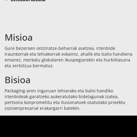
Misioa
Gure bezeroen ontziratze-beharrak asetzea, irtenbide
iraunkorrak eta lehiakorrak eskainiz, ahalik eta balio handiena
emanez, merkatu globalaren ikuspegiarekin eta hurbiltasuna
eta zerbitzua bermatuz.
Bisioa
Packaging-aren inguruan lehiarako eta balio handiko
irtenbideak garatzeko aukeratutako bidelagunak izatea,
pertsona konprometitu eta ilusionatuek osatutako proiektu
sozioenpresarial erakargarri batekin.