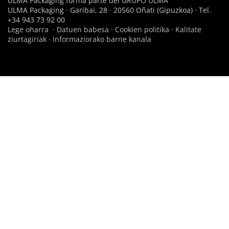
ULMA Packaging forma parte del
GRUPO ULMA
ULMA Packaging · Garibai, 28 · 20560 Oñati (Gipuzkoa) · Tel.
+34 943 73 92 00
Lege oharra
·
Datuen babesa
·
Cookien politika
·
Kalitate
ziurtagiriak
·
Informaziorako barne kanala