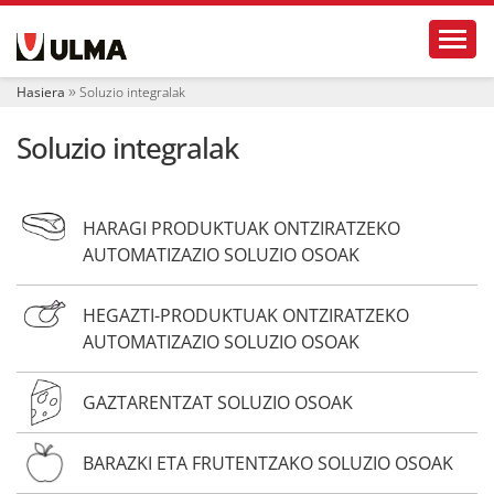
N
Toggl
a
b
i
Hasiera
Soluzio integralak
g
a
Soluzio integralak
z
i
o
a
HARAGI PRODUKTUAK ONTZIRATZEKO
AUTOMATIZAZIO SOLUZIO OSOAK
HEGAZTI-PRODUKTUAK ONTZIRATZEKO
AUTOMATIZAZIO SOLUZIO OSOAK
GAZTARENTZAT SOLUZIO OSOAK
BARAZKI ETA FRUTENTZAKO SOLUZIO OSOAK