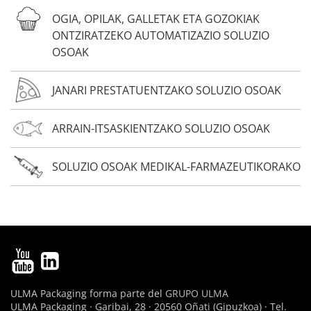
OGIA, OPILAK, GALLETAK ETA GOZOKIAK
ONTZIRATZEKO AUTOMATIZAZIO SOLUZIO
OSOAK
JANARI PRESTATUENTZAKO SOLUZIO OSOAK
ARRAIN-ITSASKIENTZAKO SOLUZIO OSOAK
SOLUZIO OSOAK MEDIKAL-FARMAZEUTIKORAKO
ULMA Packaging forma parte del
GRUPO ULMA
ULMA Packaging · Garibai, 28 · 20560 Oñati (Gipuzkoa) · Tel.